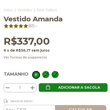
Início
|
Vestidos
|
Best Sellers
Vestido Amanda
(61)
R$337,00
6
x de
R$56,17
sem juros
Ver formas de pagamento
TAMANHO
M
G
P
ADICIONAR A SACOLA
ALTERAR CEP
Entregas para o CEP:
MEIOS DE ENVIO
CALCULAR