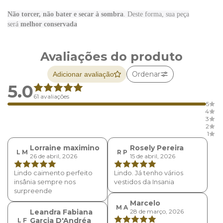
Não torcer, não bater e secar à sombra
. Deste forma, sua peça
será
melhor conservada
Avaliações do produto
Ordenar
Adicionar avaliação
5.0
61 avaliações
5
4
3
2
1
Lorraine maximino
Rosely Pereira
L M
R P
26 de abril, 2026
15 de abril, 2026
Lindo caimento perfeito
Lindo. Já tenho vários
insânia sempre nos
vestidos da Insania
surpreende
Marcelo
M A
Leandra Fabiana
28 de março, 2026
Garcia D'Andréa
L F