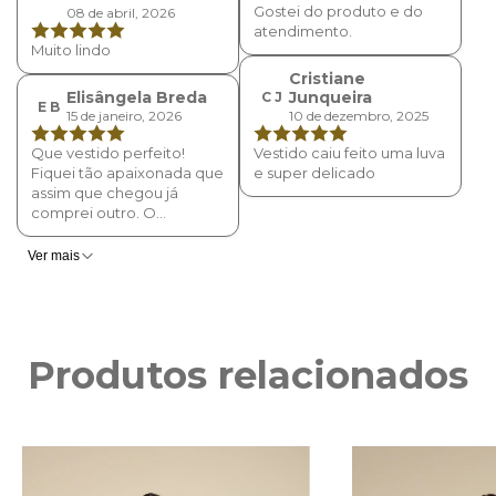
Gostei do produto e do
08 de abril, 2026
atendimento.
Muito lindo
Cristiane
Elisângela Breda
Junqueira
C J
E B
15 de janeiro, 2026
10 de dezembro, 2025
Que vestido perfeito!
Vestido caiu feito uma luva
Fiquei tão apaixonada que
e super delicado
assim que chegou já
comprei outro. O
acabamento, caimento,
modelagem, tecido... tudo
Ver mais
impecável. Já quero todos
Ahh! E veio uma cartinha
super fofa da loja 😍😍😍
👏🏼👏🏼👏🏼
Produtos relacionados