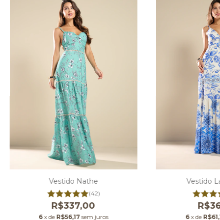
Vestido Nathe
Vestido La
(42)
R$337,00
R$36
6
x de
R$56,17
sem juros
6
x de
R$61,