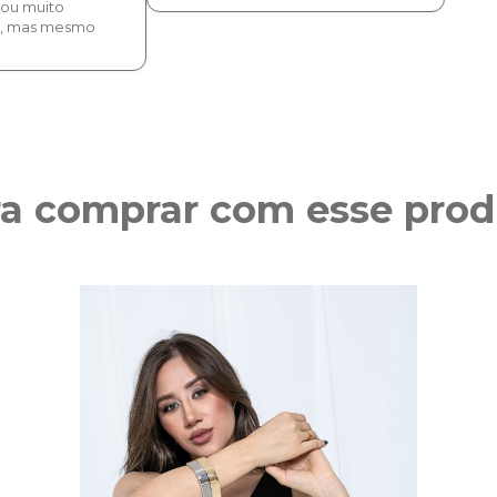
icou muito
mais justo e deu certo.
o, mas mesmo
ra comprar com esse prod