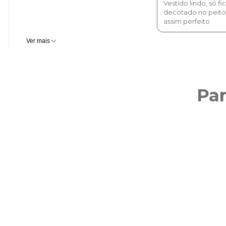
Vestido lindo, só f
decotado no peit
assim perfeito
Ver mais
Pa