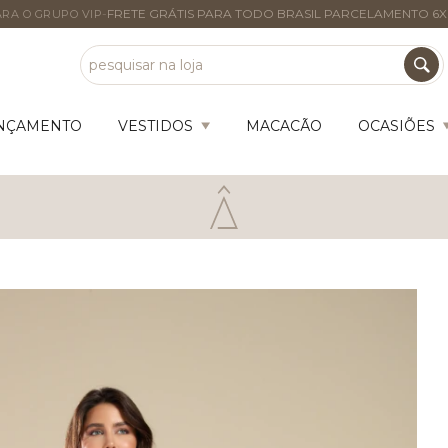
-
FRETE GRÁTIS PARA TODO BRASIL PARCELAMENTO 6X
RA O GRUPO VIP
NÇAMENTO
VESTIDOS
MACACÃO
OCASIÕES