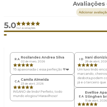
Avaliações
Adicionar avaliaçã
5.0
142 avaliações
Rosilandes Andrea Silva
Irani dionizi
R A
I D
02 de maio, 2026
28 de abril, 202
Tô apaixonada c essa perfeição 💙❤️
Um luxo lindo enco
marcando, cheiros
desbota,podem c
Camila Almeida
C A
já e o terceiro qu
23 de abril, 2026
INSANO de lindo! Perfeito, todo
Evellise Ap
mundo elogiou! Maravilhoso!
Stinghen b
E A
15 de abril, 2026