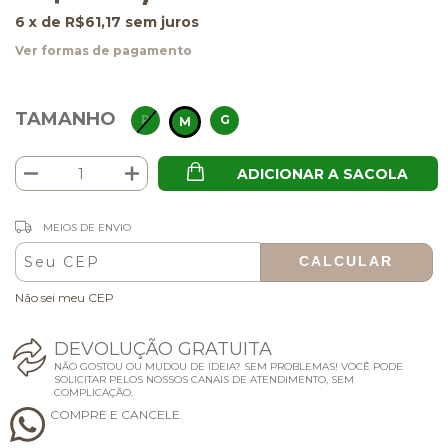
6
x de
R$61,17
sem juros
Ver formas de pagamento
TAMANHO
P
G
M
ADICIONAR A SACOLA
ALTERAR CEP
Entregas para o CEP:
MEIOS DE ENVIO
CALCULAR
Não sei meu CEP
D
E
V
O
L
U
Ç
Ã
O
G
R
A
T
U
I
T
A
NÃO GOSTOU OU MUDOU DE IDEIA? SEM PROBLEMAS! VOCÊ PODE
SOLICITAR PELOS NOSSOS CANAIS DE ATENDIMENTO, SEM
COMPLICAÇÃO.
C
O
M
P
R
E
E
C
A
N
C
E
L
E
.