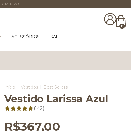
 SEM JUROS
0
ACESSÓRIOS
SALE
Início
|
Vestidos
|
Best Sellers
Vestido Larissa Azul
(142)
R$367,00