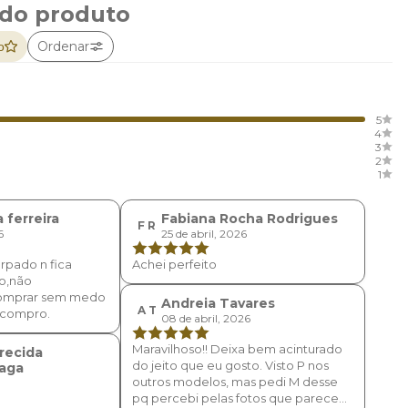
 do produto
Ordenar
o
5
4
3
2
1
a ferreira
Fabiana Rocha Rodrigues
F R
6
25 de abril, 2026
rpado n fica
Achei perfeito
o,não
omprar sem medo
Andreia Tavares
A T
e compro.
08 de abril, 2026
Maravilhoso!! Deixa bem acinturado
arecida
do jeito que eu gosto. Visto P nos
raga
outros modelos, mas pedi M desse
pq percebi pelas fotos que parece