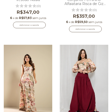
Alfaiataria Risca de Giz
(0)
com Colete e Calça
(0)
R$347,00
Pantalona
R$357,00
6
x de
R$57,83
sem juros
6
x de
R$59,50
sem juros
Adicionar a sacola
Adicionar a sacola