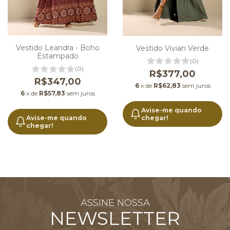
Vestido Leandra - Boho
Vestido Vivian Verde
Estampado
(0)
(0)
R$377,00
R$347,00
6
x de
R$62,83
sem juros
6
x de
R$57,83
sem juros
Avise-me quando
chegar!
Avise-me quando
chegar!
ASSINE NOSSA
NEWSLETTER