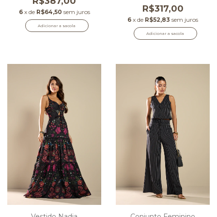
R$387,00
R$317,00
6
x de
R$64,50
sem juros
6
x de
R$52,83
sem juros
Adicionar a sacola
Adicionar a sacola
Vestido Nadia
Conjunto Feminino