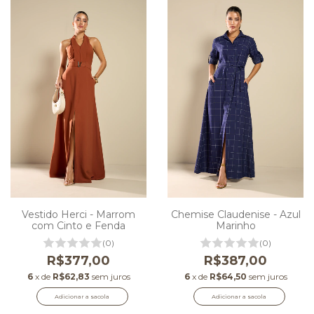
Vestido Herci - Marrom
Chemise Claudenise - Azul
com Cinto e Fenda
Marinho
(0)
(0)
R$377,00
R$387,00
6
x de
R$62,83
sem juros
6
x de
R$64,50
sem juros
Adicionar a sacola
Adicionar a sacola