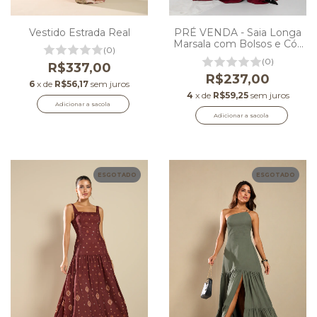
Vestido Estrada Real
PRÉ VENDA - Saia Longa
Marsala com Bolsos e Cós
(0)
Alto
(0)
R$337,00
R$237,00
6
x de
R$56,17
sem juros
4
x de
R$59,25
sem juros
Adicionar a sacola
Adicionar a sacola
ESGOTADO
ESGOTADO