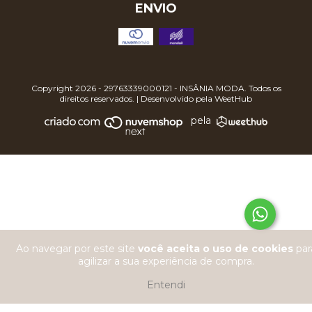
ENVIO
Copyright 2026 - 29763339000121 - INSÂNIA MODA. Todos os
direitos reservados. | Desenvolvido pela
WeetHub
pela
Ao navegar por este site
você aceita o uso de cookies
par
agilizar a sua experiência de compra.
Entendi