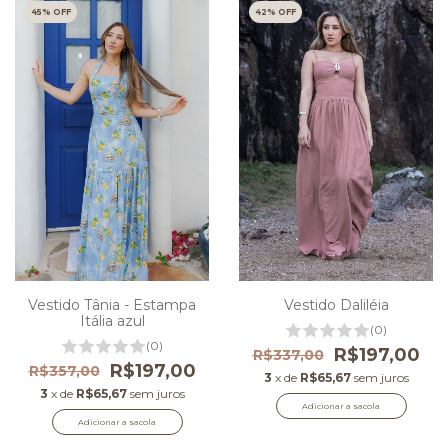
45
% OFF
42
% OFF
Vestido Daliléia
Vestido Tânia - Estampa
Itália azul
(0)
(0)
R$197,00
R$337,00
R$197,00
R$357,00
3
x de
R$65,67
sem juros
3
x de
R$65,67
sem juros
Adicionar a sacola
Adicionar a sacola