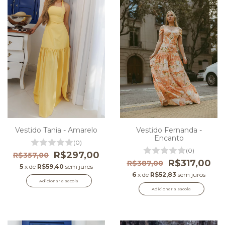
Vestido Tania - Amarelo
Vestido Fernanda -
Encanto
(0)
(0)
R$297,00
R$357,00
R$317,00
R$387,00
5
x de
R$59,40
sem juros
6
x de
R$52,83
sem juros
Adicionar a sacola
Adicionar a sacola