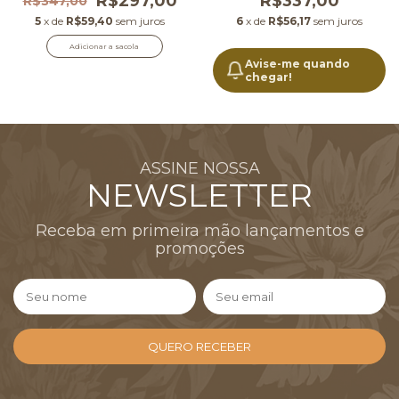
R$297,00
R$337,00
R$347,00
5
x de
R$59,40
sem juros
6
x de
R$56,17
sem juros
Adicionar a sacola
Avise-me quando
chegar!
ASSINE NOSSA
NEWSLETTER
Receba em primeira mão lançamentos e
promoções