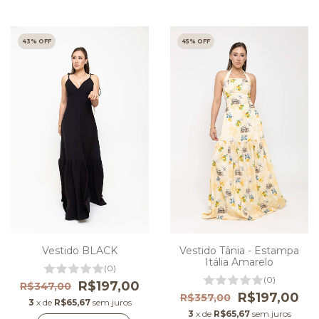
43
% OFF
45
% OFF
Vestido BLACK
Vestido Tânia - Estampa
Itália Amarelo
(0)
(0)
R$197,00
R$347,00
R$197,00
R$357,00
3
x de
R$65,67
sem juros
3
x de
R$65,67
sem juros