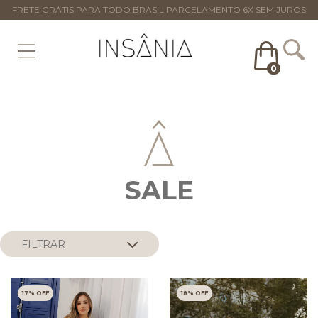
FRETE GRÁTIS PARA TODO BRASIL PARCELAMENTO 6X SEM JUROS
0
SALE
FILTRAR
17
% OFF
18
% OFF