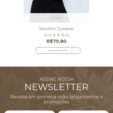
2 cores
Bracelete Quadrado
(0)
R$79,80
Adicionar a sacola
ASSINE NOSSA
NEWSLETTER
Receba em primeira mão lançamentos e
promoções