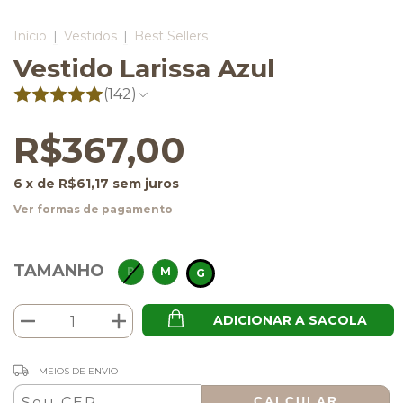
Início
|
Vestidos
|
Best Sellers
Vestido Larissa Azul
(142)
R$367,00
6
x de
R$61,17
sem juros
Ver formas de pagamento
TAMANHO
P
M
G
ADICIONAR A SACOLA
ALTERAR CEP
Entregas para o CEP:
MEIOS DE ENVIO
CALCULAR