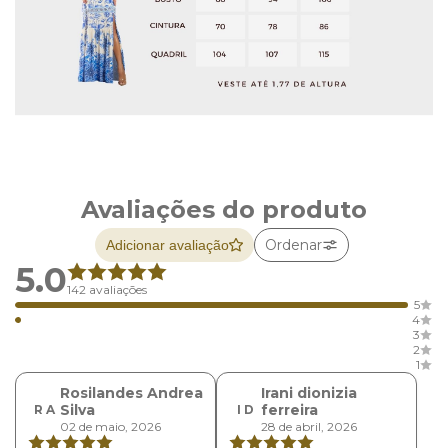
Avaliações do produto
Ordenar
Adicionar avaliação
5.0
142 avaliações
5
4
3
2
1
Rosilandes Andrea
Irani dionizia
Silva
ferreira
R A
I D
02 de maio, 2026
28 de abril, 2026