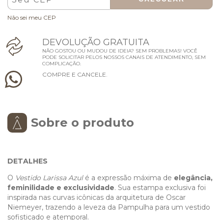
Não sei meu CEP
D
E
V
O
L
U
Ç
Ã
O
G
R
A
T
U
I
T
A
NÃO GOSTOU OU MUDOU DE IDEIA? SEM PROBLEMAS! VOCÊ
PODE SOLICITAR PELOS NOSSOS CANAIS DE ATENDIMENTO, SEM
COMPLICAÇÃO.
C
O
M
P
R
E
E
C
A
N
C
E
L
E
.
Sobre o produto
DETALHES
O
Vestido Larissa Azul
é a expressão máxima de
elegância,
feminilidade e exclusividade
. Sua estampa exclusiva foi
inspirada nas curvas icônicas da arquitetura de Oscar
Niemeyer, trazendo a leveza da Pampulha para um vestido
sofisticado e atemporal.