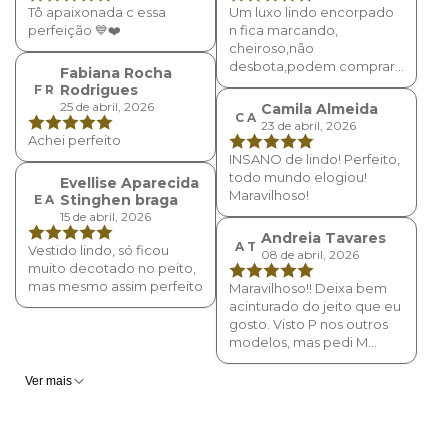
Tô apaixonada c essa
Um luxo lindo encorpado
perfeição 💙❤️
n fica marcando,
cheiroso,não
desbota,podem comprar
Fabiana Rocha
sem medo já e o terceiro
Rodrigues
F R
que compro.
25 de abril, 2026
Camila Almeida
C A
23 de abril, 2026
Achei perfeito
INSANO de lindo! Perfeito,
todo mundo elogiou!
Evellise Aparecida
Maravilhoso!
Stinghen braga
E A
15 de abril, 2026
Andreia Tavares
A T
Vestido lindo, só ficou
08 de abril, 2026
muito decotado no peito,
mas mesmo assim perfeito
Maravilhoso!! Deixa bem
acinturado do jeito que eu
gosto. Visto P nos outros
modelos, mas pedi M
desse pq percebi pelas
fotos que parece mais
Ver mais
justo e deu certo.