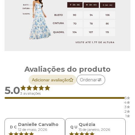
Avaliações do produto
Ordenar
Adicionar avaliação
5.0
3 avaliações
5
4
3
2
1
Danielle Carvalho
Quézia
D C
Q U
12 de maio, 2026
15 de janeiro, 2026