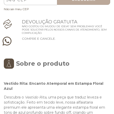
Não sei meu CEP
D
E
V
O
L
U
Ç
Ã
O
G
R
A
T
U
I
T
A
NÃO GOSTOU OU MUDOU DE IDEIA? SEM PROBLEMAS! VOCÊ
PODE SOLICITAR PELOS NOSSOS CANAIS DE ATENDIMENTO, SEM
COMPLICAÇÃO.
C
O
M
P
R
E
E
C
A
N
C
E
L
E
.
Sobre o produto
Vestido Rita: Encanto Atemporal em Estampa Floral
Azul
Descubra o
Vestido Rita
, uma peça que traduz leveza e
sofisticação. Feito em tecido leve, nossa alfaiataria
premium ele apresenta uma elegante estampa floral em
tons de azul profundo sobre fundo off, criando um