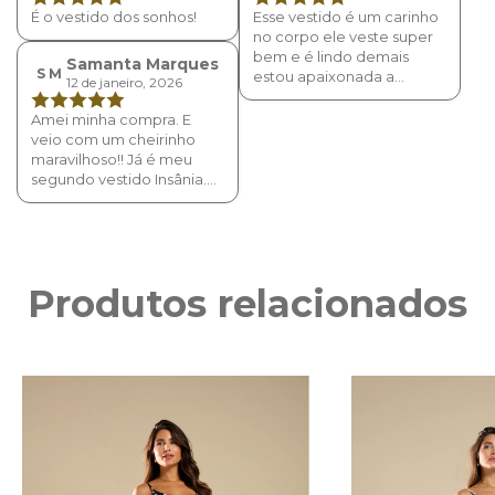
É o vestido dos sonhos!
Esse vestido é um carinho
no corpo ele veste super
bem e é lindo demais
Samanta Marques
S M
estou apaixonada a
12 de janeiro, 2026
qualidade a estampa é
linda amei muitoooo
Amei minha compra. E
veio com um cheirinho
maravilhoso!! Já é meu
segundo vestido Insânia.🩷
😍
Produtos relacionados