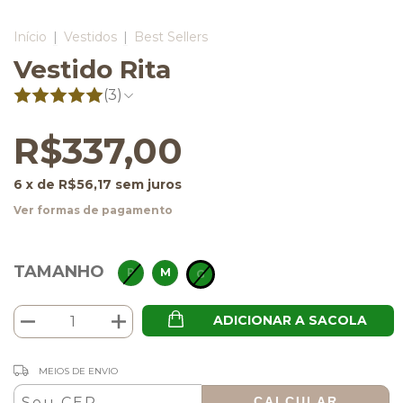
Início
|
Vestidos
|
Best Sellers
Vestido Rita
(3)
R$337,00
6
x de
R$56,17
sem juros
Ver formas de pagamento
TAMANHO
P
M
G
ADICIONAR A SACOLA
ALTERAR CEP
Entregas para o CEP:
MEIOS DE ENVIO
CALCULAR