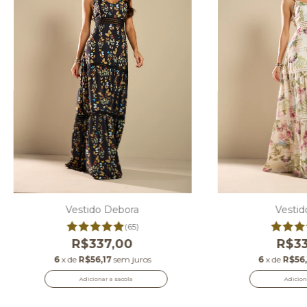
Vestido Debora
Vestid
(65)
R$337,00
R$33
6
x de
R$56,17
sem juros
6
x de
R$56,
Adicionar a sacola
Adicion