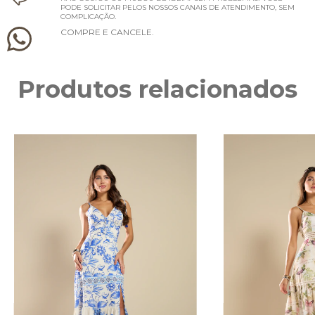
PODE SOLICITAR PELOS NOSSOS CANAIS DE ATENDIMENTO, SEM
COMPLICAÇÃO.
C
O
M
P
R
E
E
C
A
N
C
E
L
E
.
Produtos relacionados