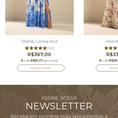
Vestido Larissa Azul
Vestid
(142)
R$367,00
R$33
6
x de
R$61,17
sem juros
6
x de
R$56,
Adicionar a sacola
Adicion
ASSINE NOSSA
NEWSLETTER
Receba em primeira mão lançamentos e