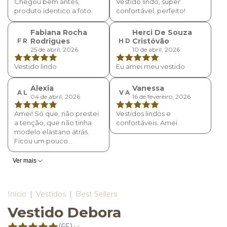
Chegou bem antes,
Vestido lindo, super
produto identico a foto.
confortável, perfeito!
Fabiana Rocha
Herci De Souza
Rodrigues
Cristóvão
F R
H D
25 de abril, 2026
10 de abril, 2026
Vestido lindo
Eu amei meu vestido
Alexia
Vanessa
A L
V A
04 de abril, 2026
16 de fevereiro, 2026
Amei! Só que, não prestei
Vestidos lindos e
a tenção, que não tinha
confortáveis. Amei
modelo elastano atrás.
Ficou um pouco
acochado. Mais é lindo!!
Ver mais
Início
|
Vestidos
|
Best Sellers
Vestido Debora
(65)