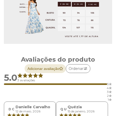
Avaliações do produto
Ordenar
Adicionar avaliação
5.0
3 avaliações
5
4
3
2
1
Danielle Carvalho
Quézia
D C
Q U
12 de maio, 2026
15 de janeiro, 2026