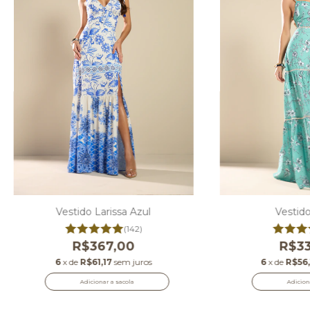
Vestido Larissa Azul
Vestid
(142)
R$367,00
R$33
6
x de
R$61,17
sem juros
6
x de
R$56,
Adicionar a sacola
Adicion