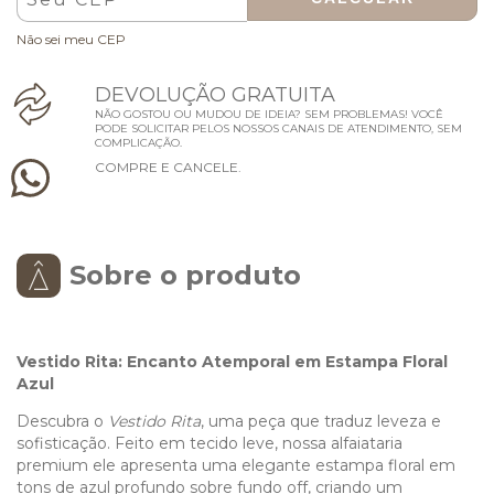
Não sei meu CEP
D
E
V
O
L
U
Ç
Ã
O
G
R
A
T
U
I
T
A
NÃO GOSTOU OU MUDOU DE IDEIA? SEM PROBLEMAS! VOCÊ
PODE SOLICITAR PELOS NOSSOS CANAIS DE ATENDIMENTO, SEM
COMPLICAÇÃO.
C
O
M
P
R
E
E
C
A
N
C
E
L
E
.
Sobre o produto
Vestido Rita: Encanto Atemporal em Estampa Floral
Azul
Descubra o
Vestido Rita
, uma peça que traduz leveza e
sofisticação. Feito em tecido leve, nossa alfaiataria
premium ele apresenta uma elegante estampa floral em
tons de azul profundo sobre fundo off, criando um