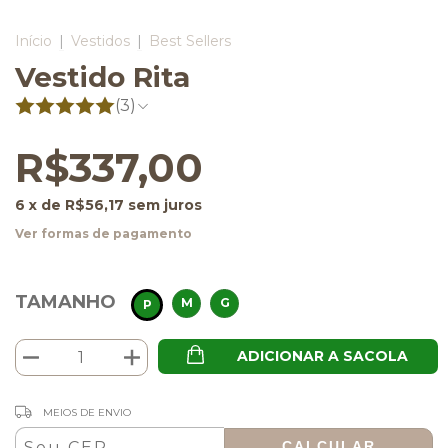
Início
|
Vestidos
|
Best Sellers
Vestido Rita
(3)
R$337,00
6
x de
R$56,17
sem juros
Ver formas de pagamento
TAMANHO
M
G
P
ADICIONAR A SACOLA
ALTERAR CEP
Entregas para o CEP:
MEIOS DE ENVIO
CALCULAR