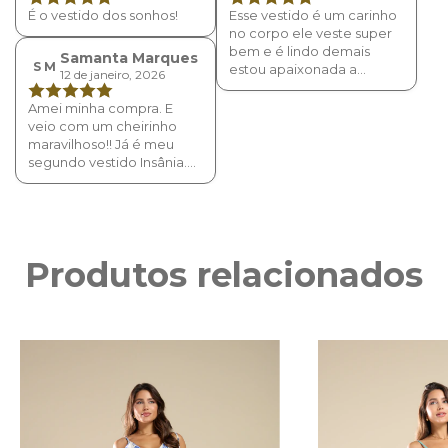
É o vestido dos sonhos!
Esse vestido é um carinho
no corpo ele veste super
bem e é lindo demais
Samanta Marques
S M
estou apaixonada a
12 de janeiro, 2026
qualidade a estampa é
linda amei muitoooo
Amei minha compra. E
veio com um cheirinho
maravilhoso!! Já é meu
segundo vestido Insânia.🩷
😍
Produtos relacionados