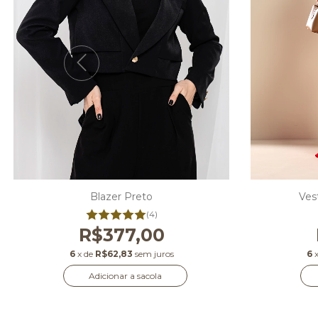
Blazer Preto
Ves
(4)
R$377,00
6
x de
R$62,83
sem juros
6
Adicionar a sacola