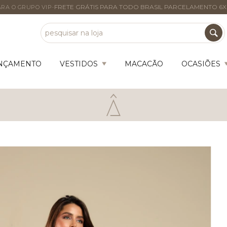
-
FRETE GRÁTIS PARA TODO BRASIL PARCELAMENTO 6X
RA O GRUPO VIP
NÇAMENTO
VESTIDOS
MACACÃO
OCASIÕES