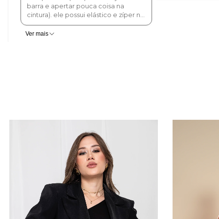
barra e apertar pouca coisa na
cintura). ele possui elástico e zíper na
parte de trás. A entrega foi feita
muito antes do prazo. Amei a
Ver mais
embalagem, a carta escrita a mão e
os mimos