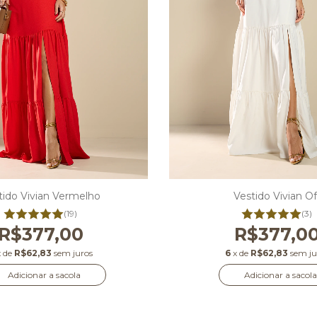
Vestido Vivian Of
tido Vivian Vermelho
(3)
(19)
R$377,0
R$377,00
6
x de
R$62,83
sem ju
x de
R$62,83
sem juros
Adicionar a sacola
Adicionar a sacola