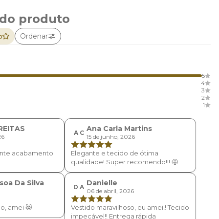
 do produto
Ordenar
o
5
4
3
2
1
FREITAS
Ana Carla Martins
A C
26
15 de junho, 2026
lente acabamento
Elegante e tecido de ótima
qualidade! Super recomendo!!! 🤩
soa Da Silva
Danielle
D A
06 de abril, 2026
po, amei 😻
Vestido maravilhoso, eu amei!! Tecido
impecável!! Entrega rápida