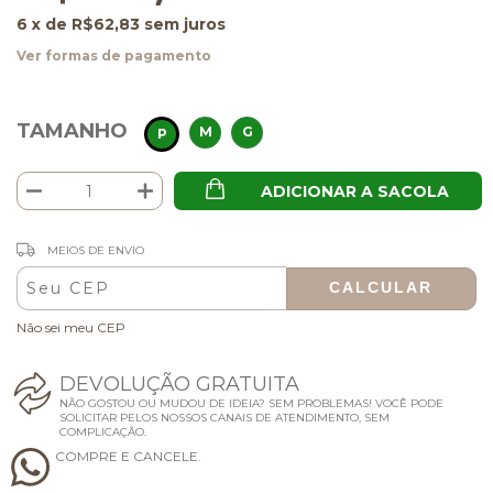
6
x de
R$62,83
sem juros
Ver formas de pagamento
TAMANHO
M
G
P
ADICIONAR A SACOLA
ALTERAR CEP
Entregas para o CEP:
MEIOS DE ENVIO
CALCULAR
Não sei meu CEP
D
E
V
O
L
U
Ç
Ã
O
G
R
A
T
U
I
T
A
NÃO GOSTOU OU MUDOU DE IDEIA? SEM PROBLEMAS! VOCÊ PODE
SOLICITAR PELOS NOSSOS CANAIS DE ATENDIMENTO, SEM
COMPLICAÇÃO.
C
O
M
P
R
E
E
C
A
N
C
E
L
E
.