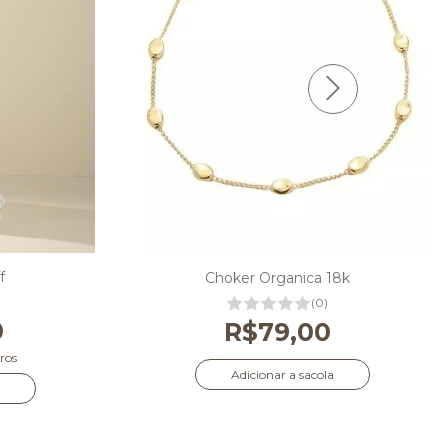
f
Choker Organica 18k
(0)
0
R$79,00
ros
Adicionar a sacola