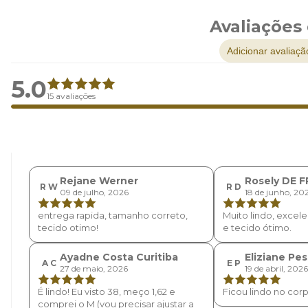
Avaliações
Adicionar avaliaçã
5.0
15 avaliações
Rejane Werner
Rosely DE 
R W
R D
09 de julho, 2026
18 de junho, 20
entrega rapida, tamanho correto,
Muito lindo, exce
tecido otimo!
e tecido ótimo.
Ayadne Costa Curitiba
Eliziane Pes
A C
E P
27 de maio, 2026
19 de abril, 2026
É lindo! Eu visto 38, meço 1,62 e
Ficou lindo no cor
comprei o M (vou precisar ajustar a