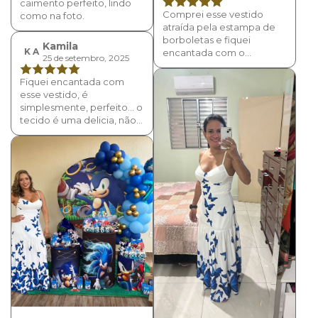
caimento perfeito, lindo
Comprei esse vestido
como na foto.
atraída pela estampa de
borboletas e fiquei
Kamila
K A
encantada com o
25 de setembro, 2025
caimento e conforto, além
do que, ele é muito lindo!
Fiquei encantada com
esse vestido, é
simplesmente, perfeito... o
tecido é uma delicia, não
amassa, tipo tecido
gelado... o caimento é
excelente e o forro
impede que fique
transparente.