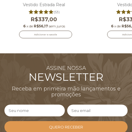
Vestido Estrada Real
Vestid
(53)
R$337,00
R$33
6
x de
R$56,17
sem juros
6
x de
R$56,
Adicionar a sacola
Adicion
ASSINE NOSSA
NEWSLETTER
Receba em primeira mão lançamentos e
promoções