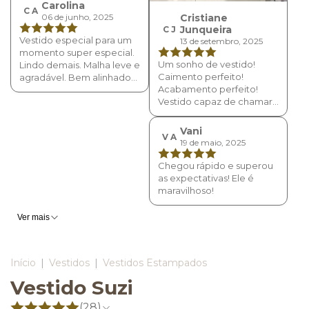
Carolina
C A
06 de junho, 2025
Cristiane
Junqueira
C J
Vestido especial para um
13 de setembro, 2025
momento super especial.
Um sonho de vestido!
Lindo demais. Malha leve e
Caimento perfeito!
agradável. Bem alinhado
Acabamento perfeito!
ao corpo. Amei.
Vestido capaz de chamar
atenção por onde passa!
Estampa icônica 🥰🥰 Difícil
Vani
V A
descrever como me
19 de maio, 2025
surpreendi com esse
modelo Mais uma
Chegou rápido e superou
perfeição para minha
as expectativas! Ele é
coleção Insânia
maravilhoso!
Ver mais
Início
|
Vestidos
|
Vestidos Estampados
Vestido Suzi
(28)