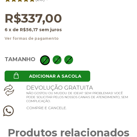
R$337,00
6
x de
R$56,17
sem juros
Ver formas de pagamento
TAMANHO
M
G
P
ADICIONAR A SACOLA
D
E
V
O
L
U
Ç
Ã
O
G
R
A
T
U
I
T
A
NÃO GOSTOU OU MUDOU DE IDEIA? SEM PROBLEMAS! VOCÊ
PODE SOLICITAR PELOS NOSSOS CANAIS DE ATENDIMENTO, SEM
COMPLICAÇÃO.
C
O
M
P
R
E
E
C
A
N
C
E
L
E
.
Produtos relacionados