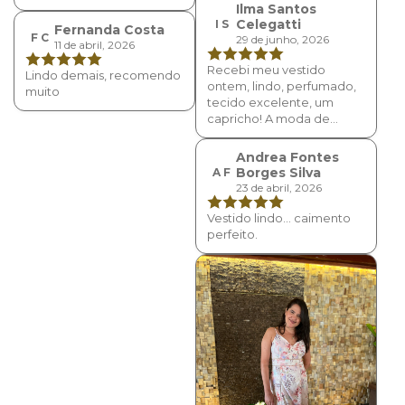
Ilma Santos
Celegatti
I S
Fernanda Costa
F C
29 de junho, 2026
11 de abril, 2026
Recebi meu vestido
Lindo demais, recomendo
ontem, lindo, perfumado,
muito
tecido excelente, um
capricho! A moda de
Minas é demais. Comprei
M, tenho 55 kilos e 1,52 de
Andrea Fontes
altura, só terei que fazer a
Borges Silva
A F
barra.
23 de abril, 2026
Vestido lindo… caimento
perfeito.