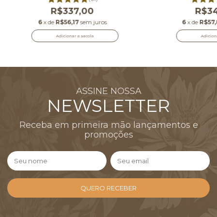
R$337,00
R$34
6
x de
R$56,17
sem juros
6
x de
R$57,
Adicionar a sacola
Adicion
ASSINE NOSSA
NEWSLETTER
Receba em primeira mão lançamentos e
promoções