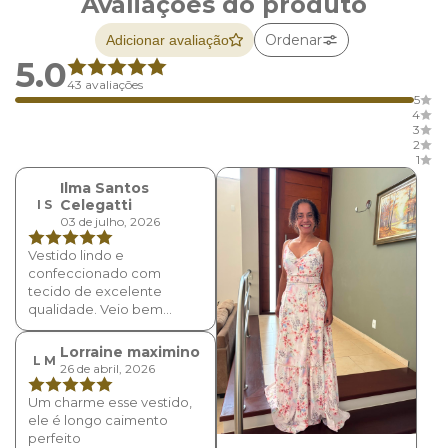
Avaliações do produto
Ordenar
Adicionar avaliação
5.0
43 avaliações
5
4
3
2
1
Ilma Santos
Celegatti
I S
03 de julho, 2026
Vestido lindo e
confeccionado com
tecido de excelente
qualidade. Veio bem
embalado e perfumado.
Atendentes da loja muito
Lorraine maximino
L M
atenciosas. A moda
26 de abril, 2026
mineira é diferenciada.
Super recomendo.
Um charme esse vestido,
ele é longo caimento
perfeito