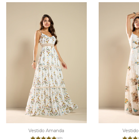
Vestido Amanda
Vestido
(61)