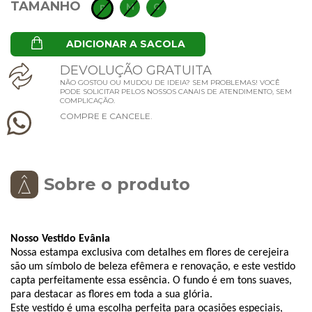
TAMANHO
M
G
P
ADICIONAR A SACOLA
D
E
V
O
L
U
Ç
Ã
O
G
R
A
T
U
I
T
A
NÃO GOSTOU OU MUDOU DE IDEIA? SEM PROBLEMAS! VOCÊ
PODE SOLICITAR PELOS NOSSOS CANAIS DE ATENDIMENTO, SEM
COMPLICAÇÃO.
C
O
M
P
R
E
E
C
A
N
C
E
L
E
.
Sobre o produto
Nosso Vestido Evânia
Nossa estampa exclusiva com detalhes em flores de cerejeira
são um símbolo de beleza efêmera e renovação, e este vestido
capta perfeitamente essa essência. O fundo é em tons suaves,
para destacar as flores em toda a sua glória.
Este vestido é uma escolha perfeita para ocasiões especiais,