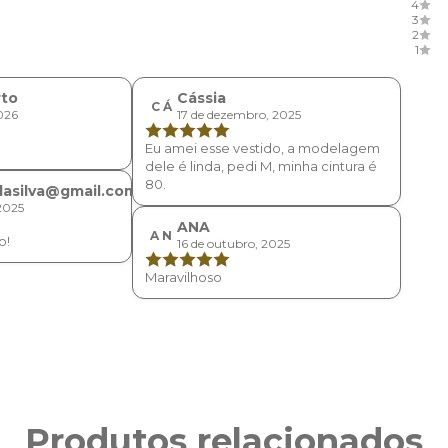
4
3
2
1
rto
Cássia
C Á
2026
17 de dezembro, 2025
Eu amei esse vestido, a modelagem
dele é linda, pedi M, minha cintura é
80.
dasilva@gmail.com
2025
ANA
A N
o!
16 de outubro, 2025
Maravilhoso
Produtos relacionados