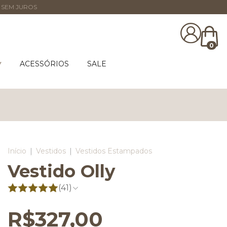
 SEM JUROS
0
ACESSÓRIOS
SALE
Início
|
Vestidos
|
Vestidos Estampados
Vestido Olly
(41)
R$327,00