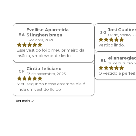
Evellise Aparecida
Josi Gualbe
J G
Stinghen braga
E A
07 de janeiro, 
15 de abril, 2026
Vestido lindo.
Esse vestido foi o meu primeiro da
insânia, simplesmente lindo
elianaregia
E L
26 de outubro, 
Cintia feliciano
C F
O vestido é perfeit
23 de novembro, 2025
Meu segundo nessa estampa ela é
linda um vestido fluído
Ver mais