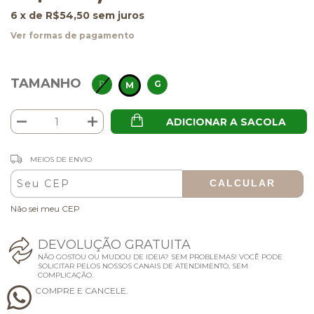
6
x de
R$54,50
sem juros
Ver formas de pagamento
TAMANHO
P
G
M
ADICIONAR A SACOLA
ALTERAR CEP
Entregas para o CEP:
MEIOS DE ENVIO
CALCULAR
Não sei meu CEP
D
E
V
O
L
U
Ç
Ã
O
G
R
A
T
U
I
T
A
NÃO GOSTOU OU MUDOU DE IDEIA? SEM PROBLEMAS! VOCÊ PODE
SOLICITAR PELOS NOSSOS CANAIS DE ATENDIMENTO, SEM
COMPLICAÇÃO.
C
O
M
P
R
E
E
C
A
N
C
E
L
E
.