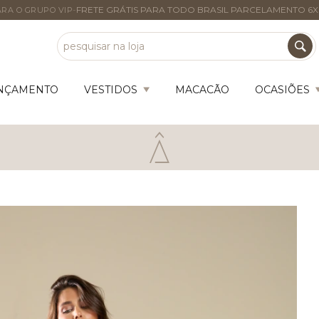
-
FRETE GRÁTIS PARA TODO BRASIL PARCELAMENTO 6X
RA O GRUPO VIP
NÇAMENTO
VESTIDOS
MACACÃO
OCASIÕES