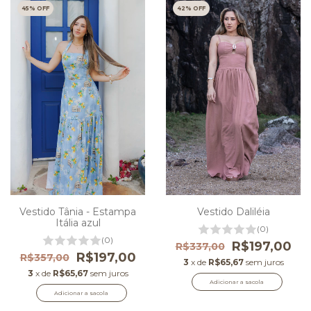
45
% OFF
42
% OFF
Vestido Daliléia
Vestido Tânia - Estampa
Itália azul
(0)
(0)
R$197,00
R$337,00
R$197,00
R$357,00
3
x de
R$65,67
sem juros
3
x de
R$65,67
sem juros
Adicionar a sacola
Adicionar a sacola