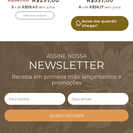
R$297,00
R$337,00
R$347,00
5
x de
R$59,40
sem juros
6
x de
R$56,17
sem juros
Adicionar a sacola
Avise-me quando
chegar!
ASSINE NOSSA
NEWSLETTER
Receba em primeira mão lançamentos e
promoções