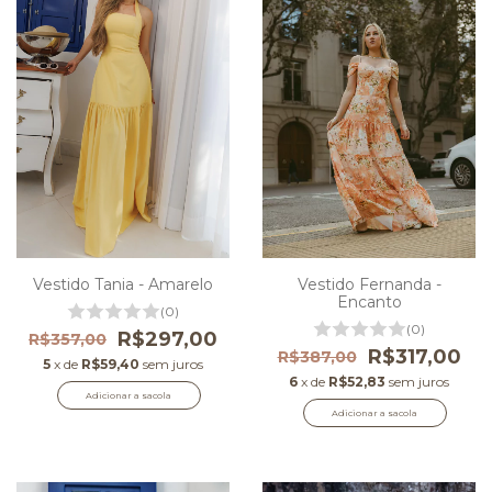
Vestido Tania - Amarelo
Vestido Fernanda -
Encanto
(0)
(0)
R$297,00
R$357,00
R$317,00
R$387,00
5
x de
R$59,40
sem juros
6
x de
R$52,83
sem juros
Adicionar a sacola
Adicionar a sacola