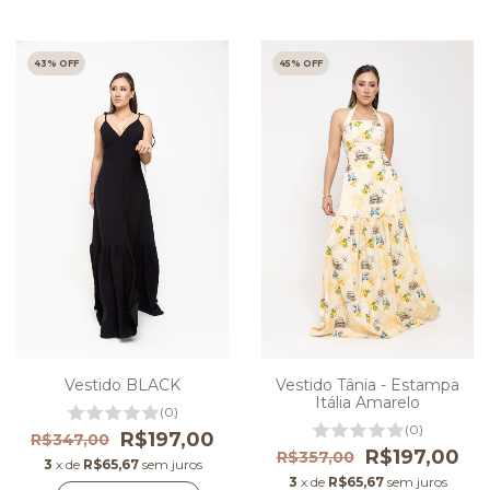
43
% OFF
45
% OFF
Vestido BLACK
Vestido Tânia - Estampa
Itália Amarelo
(0)
(0)
R$197,00
R$347,00
R$197,00
R$357,00
3
x de
R$65,67
sem juros
3
x de
R$65,67
sem juros