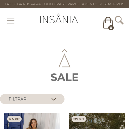
FRETE GRÁTIS PARA TODO BRASIL PARCELAMENTO 6X SEM JUROS
0
SALE
FILTRAR
17
% OFF
18
% OFF