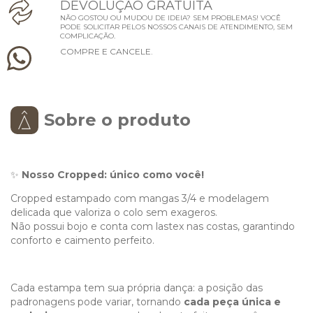
D
E
V
O
L
U
Ç
Ã
O
G
R
A
T
U
I
T
A
NÃO GOSTOU OU MUDOU DE IDEIA? SEM PROBLEMAS! VOCÊ
PODE SOLICITAR PELOS NOSSOS CANAIS DE ATENDIMENTO, SEM
COMPLICAÇÃO.
C
O
M
P
R
E
E
C
A
N
C
E
L
E
.
Sobre o produto
✨
Nosso Cropped: único como você!
Cropped estampado com mangas 3/4 e modelagem
delicada que valoriza o colo sem exageros.
Não possui bojo e conta com lastex nas costas, garantindo
conforto e caimento perfeito.
Cada estampa tem sua própria dança: a posição das
padronagens pode variar, tornando
cada peça única e