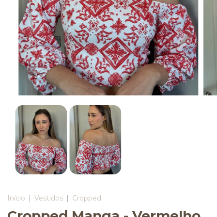
Início
|
Vestidos
|
Cropped
Cropped Manga - Vermelho