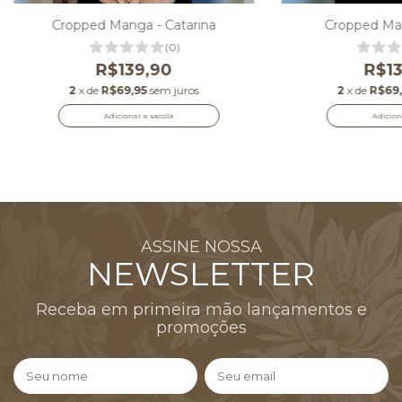
Cropped Manga - Catarina
Cropped Man
(0)
R$139,90
R$13
2
x de
R$69,95
sem juros
2
x de
R$69,
Adicionar a sacola
Adicion
ASSINE NOSSA
NEWSLETTER
Receba em primeira mão lançamentos e
promoções